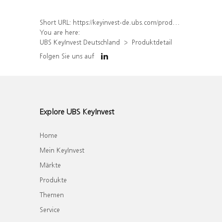
Short URL:
https://keyinvest-de.ubs.com/produkt/detail/index/isin/DE000WA7QBM5
You are here:
UBS KeyInvest Deutschland
Produktdetail
Folgen Sie uns auf
Explore UBS KeyInvest
Home
Mein KeyInvest
Märkte
Produkte
Themen
Service