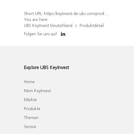
Short URL:
https://keyinvest-de.ubs.com/produkt/detail/index/isin/DE000WA7Q9Q0
You are here:
UBS KeyInvest Deutschland
Produktdetail
Folgen Sie uns auf
Explore UBS KeyInvest
Home
Mein KeyInvest
Märkte
Produkte
Themen
Service