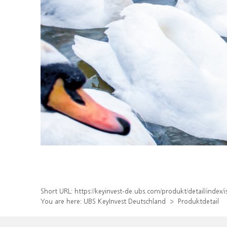
Short URL:
https://keyinvest-de.ubs.com/produkt/detail/inde
You are here:
UBS KeyInvest Deutschland
Produktdetail