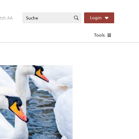
itch AA
Login
Tools