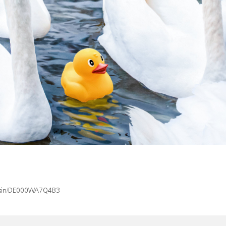
x/isin/DE000WA7Q4B3