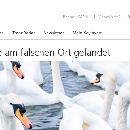
Rating:
S&P A+
|
Moody’s Aa2
|
F
ice
TrendRadar
Newsletter
Mein KeyInvest
e am falschen Ort gelandet