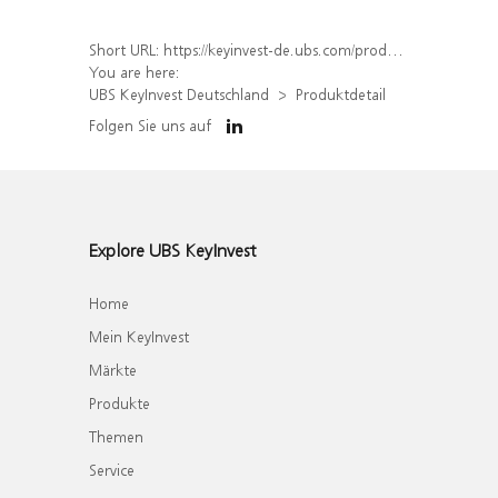
Short URL:
https://keyinvest-de.ubs.com/produkt/detail/index/isin/DE000WA7Q343
You are here:
UBS KeyInvest Deutschland
Produktdetail
Folgen Sie uns auf
Explore UBS KeyInvest
Home
Mein KeyInvest
Märkte
Produkte
Themen
Service