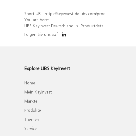
Short URL:
https://keyinvest-de.ubs.com/produkt/detail/index/isin/DE000WA7Q2R3
You are here:
UBS KeyInvest Deutschland
Produktdetail
Folgen Sie uns auf
Explore UBS KeyInvest
Home
Mein KeyInvest
Märkte
Produkte
Themen
Service