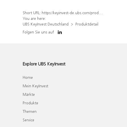
Short URL:
https://keyinvest-de.ubs.com/produkt/detail/index/isin/DE000WA7Q1B9
You are here:
UBS KeyInvest Deutschland
Produktdetail
Folgen Sie uns auf
Explore UBS KeyInvest
Home
Mein KeyInvest
Märkte
Produkte
Themen
Service