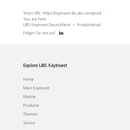
Short URL:
https://keyinvest-de.ubs.com/produkt/detail/index/isin/DE000WA7PXQ2
You are here:
UBS KeyInvest Deutschland
Produktdetail
Folgen Sie uns auf
Explore UBS KeyInvest
Home
Mein KeyInvest
Märkte
Produkte
Themen
Service