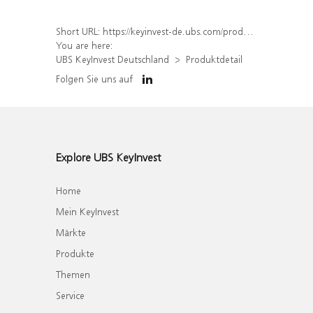
Short URL:
https://keyinvest-de.ubs.com/produkt/detail/index/isin/DE000WA7PW31
You are here:
UBS KeyInvest Deutschland
Produktdetail
Folgen Sie uns auf
Explore UBS KeyInvest
Home
Mein KeyInvest
Märkte
Produkte
Themen
Service