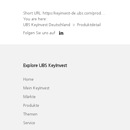
Short URL:
https://keyinvest-de.ubs.com/produkt/detail/index/isin/DE000WA7PR79
You are here:
UBS KeyInvest Deutschland
Produktdetail
Folgen Sie uns auf
Explore UBS KeyInvest
Home
Mein KeyInvest
Märkte
Produkte
Themen
Service