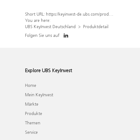
Short URL:
https://keyinvest-de.ubs.com/produkt/detail/index/isin/DE000WA7PL91
You are here:
UBS KeyInvest Deutschland
Produktdetail
Folgen Sie uns auf
Explore UBS KeyInvest
Home
Mein KeyInvest
Märkte
Produkte
Themen
Service