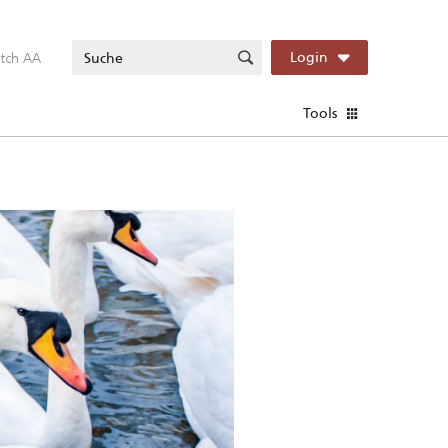
itch AA
Login
Tools