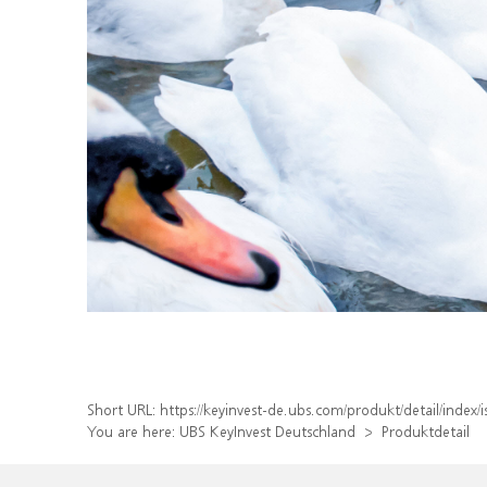
Short URL:
https://keyinvest-de.ubs.com/produkt/detail/inde
You are here:
UBS KeyInvest Deutschland
Produktdetail