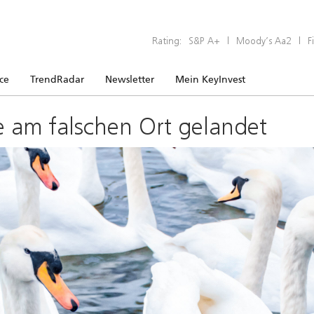
Rating:
S&P A+
|
Moody’s Aa2
|
F
ice
TrendRadar
Newsletter
Mein KeyInvest
e am falschen Ort gelandet