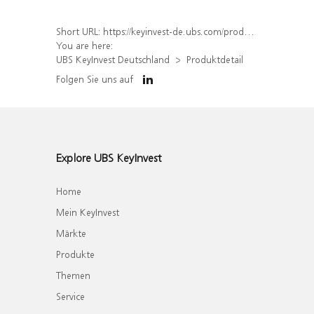
Short URL:
https://keyinvest-de.ubs.com/produkt/detail/index/isin/DE000WA7P931
You are here:
UBS KeyInvest Deutschland
Produktdetail
Folgen Sie uns auf
Explore UBS KeyInvest
Home
Mein KeyInvest
Märkte
Produkte
Themen
Service