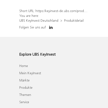
Short URL:
https://keyinvest-de.ubs.com/produkt/detail/index/isin/DE000WA7P725
You are here:
UBS KeyInvest Deutschland
Produktdetail
Folgen Sie uns auf
Explore UBS KeyInvest
Home
Mein KeyInvest
Märkte
Produkte
Themen
Service