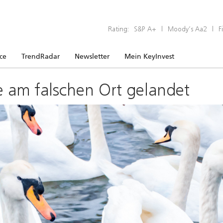
Rating:
S&P A+
|
Moody’s Aa2
|
F
ice
TrendRadar
Newsletter
Mein KeyInvest
e am falschen Ort gelandet