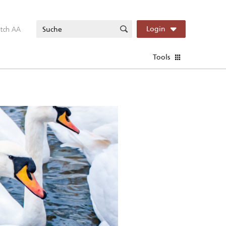
itch AA
Login
Tools