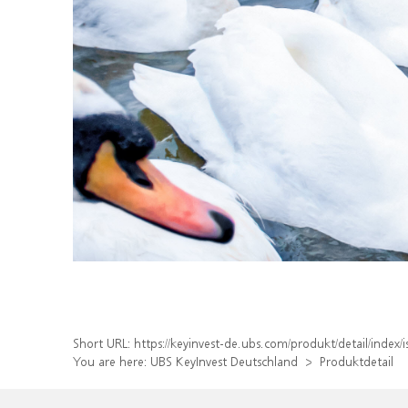
Short URL:
https://keyinvest-de.ubs.com/produkt/detail/inde
You are here:
UBS KeyInvest Deutschland
Produktdetail