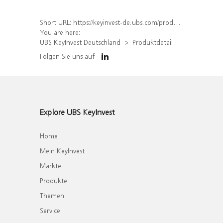
Short URL:
https://keyinvest-de.ubs.com/produkt/detail/index/isin/DE000WA7P0H9
You are here:
UBS KeyInvest Deutschland
Produktdetail
Folgen Sie uns auf
Explore UBS KeyInvest
Home
Mein KeyInvest
Märkte
Produkte
Themen
Service