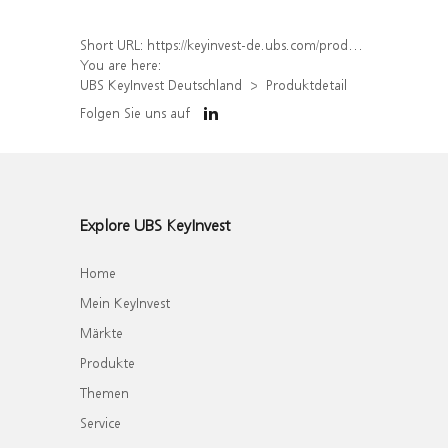
Short URL:
https://keyinvest-de.ubs.com/produkt/detail/index/isin/DE000WA7NZP4
You are here:
UBS KeyInvest Deutschland
Produktdetail
Folgen Sie uns auf
Explore UBS KeyInvest
Home
Mein KeyInvest
Märkte
Produkte
Themen
Service