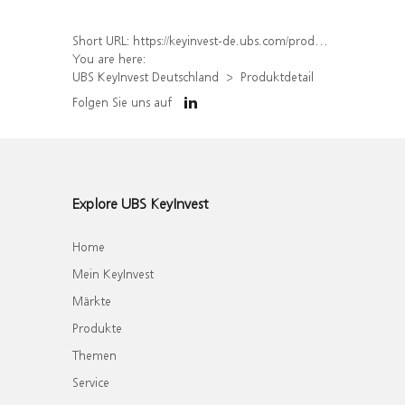
Short URL:
https://keyinvest-de.ubs.com/produkt/detail/index/isin/DE000WA7NX81
You are here:
UBS KeyInvest Deutschland
Produktdetail
Folgen Sie uns auf
Explore UBS KeyInvest
Home
Mein KeyInvest
Märkte
Produkte
Themen
Service