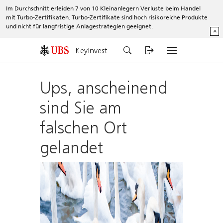
Im Durchschnitt erleiden 7 von 10 Kleinanlegern Verluste beim Handel
mit Turbo-Zertifikaten. Turbo-Zertifikate sind hoch risikoreiche Produkte
und nicht für langfristige Anlagestrategien geeignet.
^
KeyInvest
Ups, anscheinend
sind Sie am
falschen Ort
gelandet