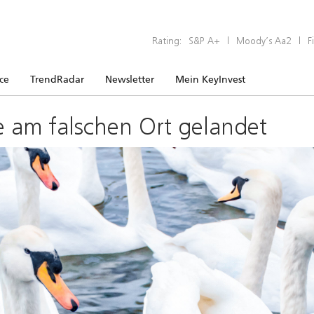
Rating:
S&P A+
|
Moody’s Aa2
|
F
ice
TrendRadar
Newsletter
Mein KeyInvest
e am falschen Ort gelandet