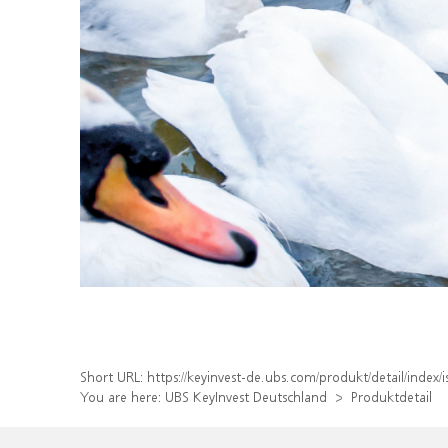
Short URL:
https://keyinvest-de.ubs.com/produkt/detail/inde
You are here:
UBS KeyInvest Deutschland
Produktdetail