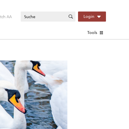
itch AA
Login
Tools