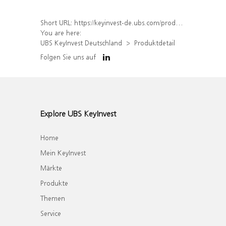
Short URL:
https://keyinvest-de.ubs.com/produkt/detail/index/isin/DE000WA7NWV9
You are here:
UBS KeyInvest Deutschland
Produktdetail
Folgen Sie uns auf
Explore UBS KeyInvest
Home
Mein KeyInvest
Märkte
Produkte
Themen
Service