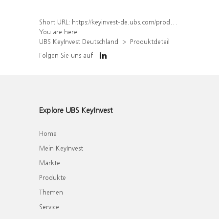
Short URL:
https://keyinvest-de.ubs.com/produkt/detail/index/isin/DE000WA7NWS5
You are here:
UBS KeyInvest Deutschland
Produktdetail
Folgen Sie uns auf
Explore UBS KeyInvest
Home
Mein KeyInvest
Märkte
Produkte
Themen
Service