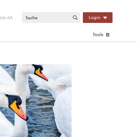
itch AA
Login
Tools