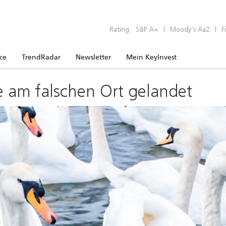
Rating:
S&P A+
|
Moody’s Aa2
|
F
ice
TrendRadar
Newsletter
Mein KeyInvest
e am falschen Ort gelandet