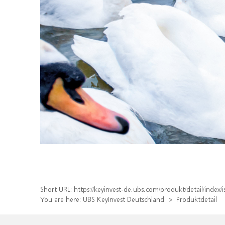
Short URL:
https://keyinvest-de.ubs.com/produkt/detail/inde
You are here:
UBS KeyInvest Deutschland
Produktdetail