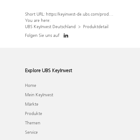
Short URL:
https://keyinvest-de.ubs.com/produkt/detail/index/isin/DE000WA7NS21
You are here:
UBS KeyInvest Deutschland
Produktdetail
Folgen Sie uns auf
Explore UBS KeyInvest
Home
Mein KeyInvest
Märkte
Produkte
Themen
Service