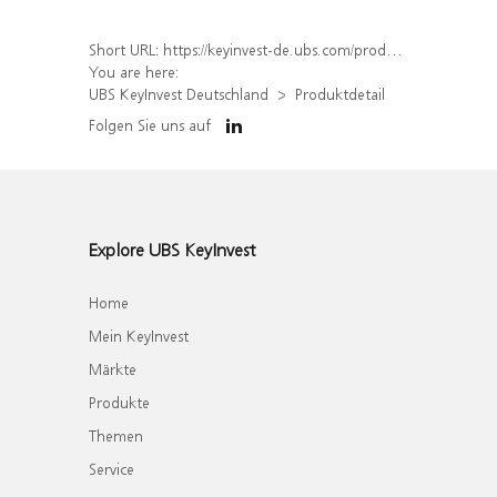
Short URL:
https://keyinvest-de.ubs.com/produkt/detail/index/isin/DE000WA7NKX0
You are here:
UBS KeyInvest Deutschland
Produktdetail
Folgen Sie uns auf
Explore UBS KeyInvest
Home
Mein KeyInvest
Märkte
Produkte
Themen
Service