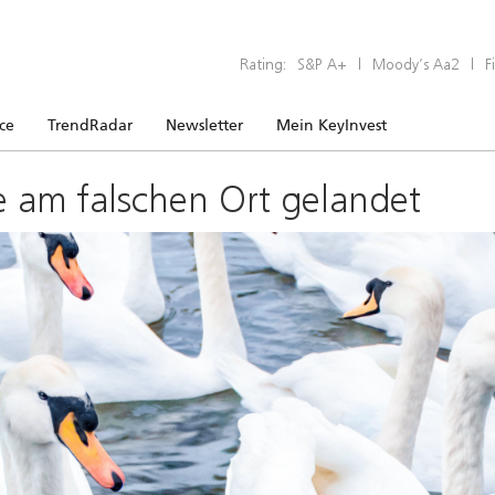
Rating:
S&P A+
|
Moody’s Aa2
|
F
ice
TrendRadar
Newsletter
Mein KeyInvest
e am falschen Ort gelandet