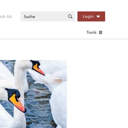
itch AA
Login
Tools