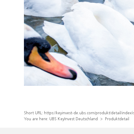
Short URL:
https://keyinvest-de.ubs.com/produkt/detail/inde
You are here:
UBS KeyInvest Deutschland
Produktdetail