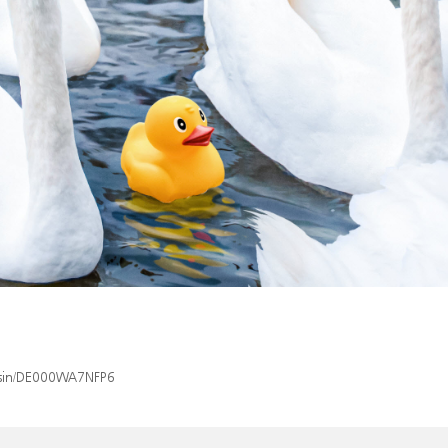
x/isin/DE000WA7NFP6