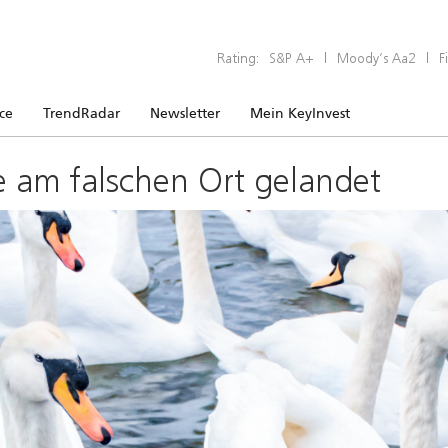
Rating:
S&P A+
|
Moody’s Aa2
|
F
ice
TrendRadar
Newsletter
Mein KeyInvest
e am falschen Ort gelandet