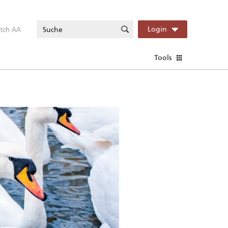
itch AA
Login
Tools