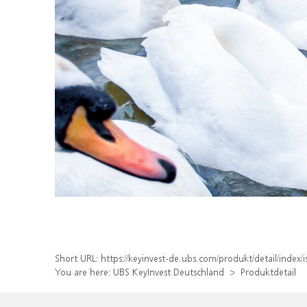
Short URL:
https://keyinvest-de.ubs.com/produkt/detail/inde
You are here:
UBS KeyInvest Deutschland
Produktdetail