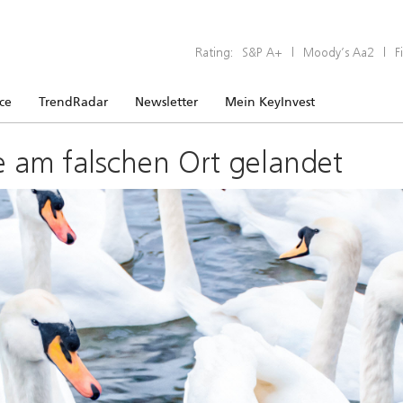
Rating:
S&P A+
|
Moody’s Aa2
|
F
ice
TrendRadar
Newsletter
Mein KeyInvest
e am falschen Ort gelandet