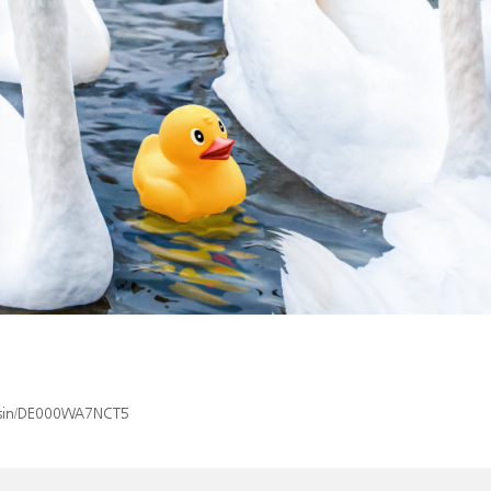
x/isin/DE000WA7NCT5