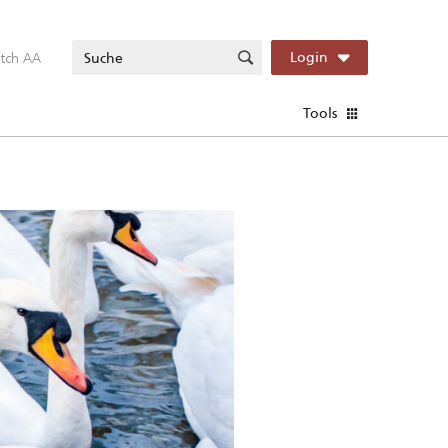
itch AA
Login
Tools