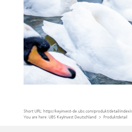
Short URL:
https://keyinvest-de.ubs.com/produkt/detail/inde
You are here:
UBS KeyInvest Deutschland
Produktdetail