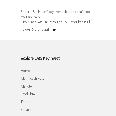
Short URL:
https://keyinvest-de.ubs.com/produkt/detail/index/isin/DE000WA7NBM2
You are here:
UBS KeyInvest Deutschland
Produktdetail
Folgen Sie uns auf
Explore UBS KeyInvest
Home
Mein KeyInvest
Märkte
Produkte
Themen
Service