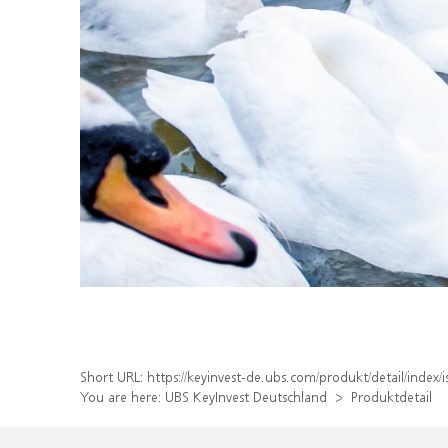
Short URL:
https://keyinvest-de.ubs.com/produkt/detail/inde
You are here:
UBS KeyInvest Deutschland
Produktdetail