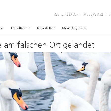
Rating:
S&P A+
|
Moody’s Aa2
|
F
ice
TrendRadar
Newsletter
Mein KeyInvest
e am falschen Ort gelandet