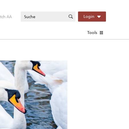
itch AA
Login
Tools