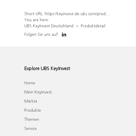
Short URL:
https://keyinvest-de.ubs.com/produkt/detail/index/isin/DE000WA7N670
You are here:
UBS KeyInvest Deutschland
Produktdetail
Folgen Sie uns auf
Explore UBS KeyInvest
Home
Mein KeyInvest
Märkte
Produkte
Themen
Service