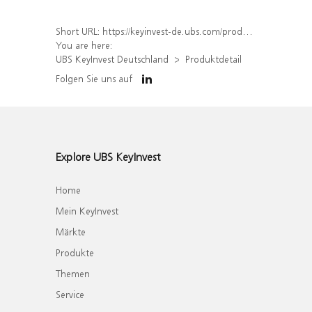
Short URL:
https://keyinvest-de.ubs.com/produkt/detail/index/isin/DE000WA7N2S4
You are here:
UBS KeyInvest Deutschland
Produktdetail
Folgen Sie uns auf
Explore UBS KeyInvest
Home
Mein KeyInvest
Märkte
Produkte
Themen
Service