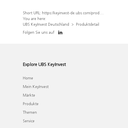
Short URL:
https://keyinvest-de.ubs.com/produkt/detail/index/isin/DE000WA7N0B4
You are here:
UBS KeyInvest Deutschland
Produktdetail
Folgen Sie uns auf
Explore UBS KeyInvest
Home
Mein KeyInvest
Märkte
Produkte
Themen
Service