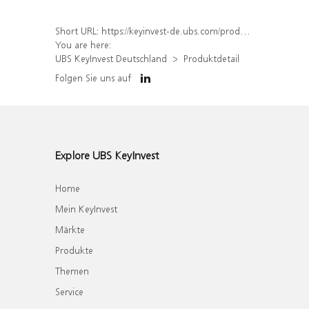
Short URL:
https://keyinvest-de.ubs.com/produkt/detail/index/isin/DE000WA7N0A6
You are here:
UBS KeyInvest Deutschland
Produktdetail
Folgen Sie uns auf
Explore UBS KeyInvest
Home
Mein KeyInvest
Märkte
Produkte
Themen
Service