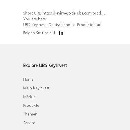
Short URL:
https://keyinvest-de.ubs.com/produkt/detail/index/isin/DE000WA7MZ80
You are here:
UBS KeyInvest Deutschland
Produktdetail
Folgen Sie uns auf
Explore UBS KeyInvest
Home
Mein KeyInvest
Märkte
Produkte
Themen
Service