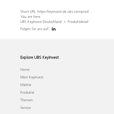
Short URL:
https://keyinvest-de.ubs.com/produkt/detail/index/isin/DE000WA7MYQ7
You are here:
UBS KeyInvest Deutschland
Produktdetail
Folgen Sie uns auf
Explore UBS KeyInvest
Home
Mein KeyInvest
Märkte
Produkte
Themen
Service