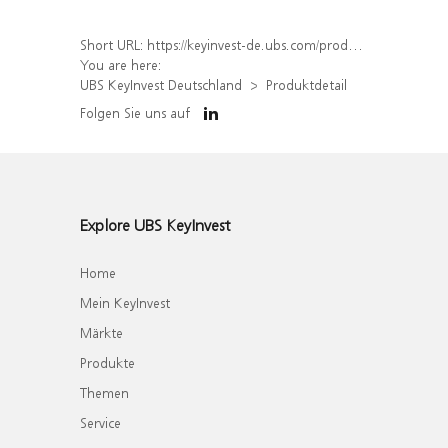
Short URL:
https://keyinvest-de.ubs.com/produkt/detail/index/isin/DE000WA7MYE3
You are here:
UBS KeyInvest Deutschland
Produktdetail
Folgen Sie uns auf
Explore UBS KeyInvest
Home
Mein KeyInvest
Märkte
Produkte
Themen
Service