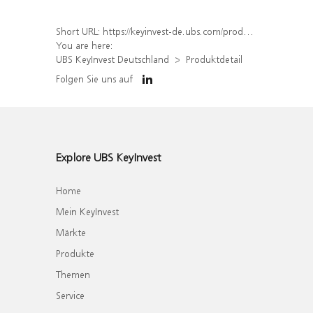
Short URL:
https://keyinvest-de.ubs.com/produkt/detail/index/isin/DE000WA7MEY3
You are here:
UBS KeyInvest Deutschland
Produktdetail
Folgen Sie uns auf
Explore UBS KeyInvest
Home
Mein KeyInvest
Märkte
Produkte
Themen
Service