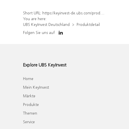
Short URL:
https://keyinvest-de.ubs.com/produkt/detail/index/isin/DE000WA7MCK6
You are here:
UBS KeyInvest Deutschland
Produktdetail
Folgen Sie uns auf
Explore UBS KeyInvest
Home
Mein KeyInvest
Märkte
Produkte
Themen
Service