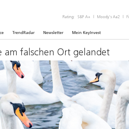
Rating:
S&P A+
|
Moody’s Aa2
|
F
ice
TrendRadar
Newsletter
Mein KeyInvest
e am falschen Ort gelandet