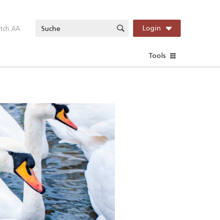
itch AA
Login
Tools