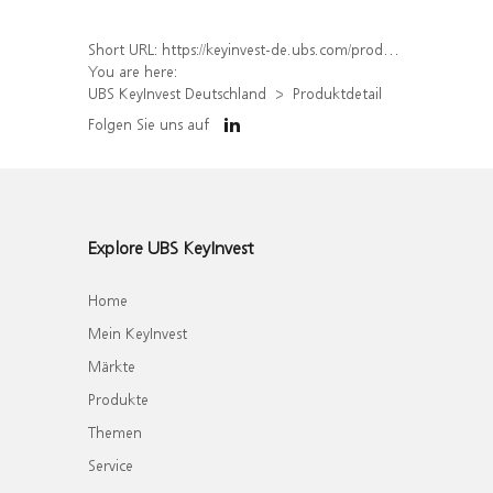
Short URL:
https://keyinvest-de.ubs.com/produkt/detail/index/isin/DE000WA7M8W4
You are here:
UBS KeyInvest Deutschland
Produktdetail
Folgen Sie uns auf
Explore UBS KeyInvest
Home
Mein KeyInvest
Märkte
Produkte
Themen
Service