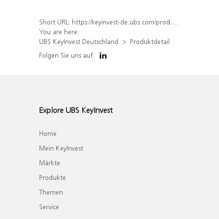
Short URL:
https://keyinvest-de.ubs.com/produkt/detail/index/isin/DE000WA7M8L7
You are here:
UBS KeyInvest Deutschland
Produktdetail
Folgen Sie uns auf
Explore UBS KeyInvest
Home
Mein KeyInvest
Märkte
Produkte
Themen
Service