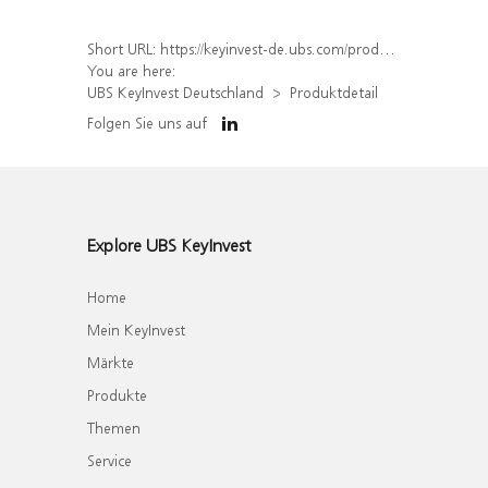
Short URL:
https://keyinvest-de.ubs.com/produkt/detail/index/isin/DE000WA7M870
You are here:
UBS KeyInvest Deutschland
Produktdetail
Folgen Sie uns auf
Explore UBS KeyInvest
Home
Mein KeyInvest
Märkte
Produkte
Themen
Service