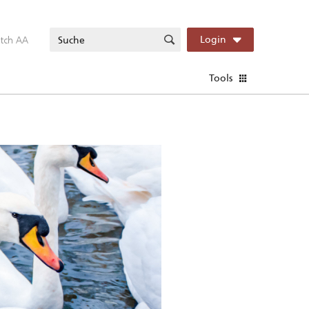
itch AA
Login
Tools