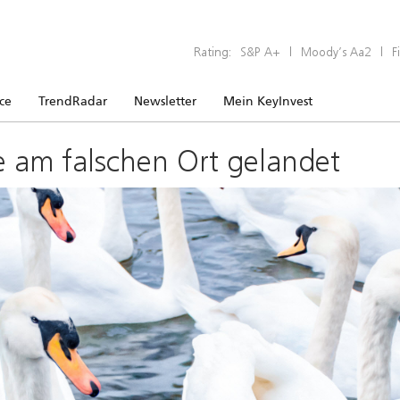
Rating:
S&P A+
|
Moody’s Aa2
|
F
ice
TrendRadar
Newsletter
Mein KeyInvest
e am falschen Ort gelandet