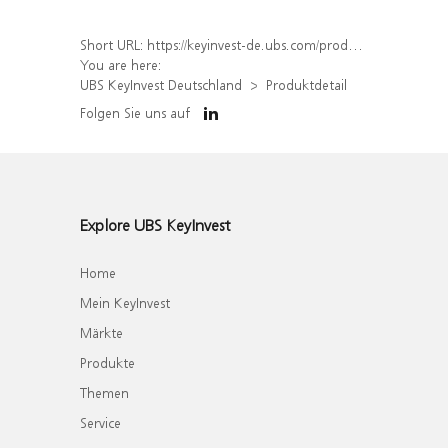
Short URL:
https://keyinvest-de.ubs.com/produkt/detail/index/isin/DE000WA7M2J4
You are here:
UBS KeyInvest Deutschland
Produktdetail
Folgen Sie uns auf
Explore UBS KeyInvest
Home
Mein KeyInvest
Märkte
Produkte
Themen
Service