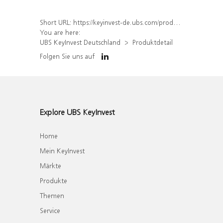
Short URL:
https://keyinvest-de.ubs.com/produkt/detail/index/isin/DE000WA7M1P3
You are here:
UBS KeyInvest Deutschland
Produktdetail
Folgen Sie uns auf
Explore UBS KeyInvest
Home
Mein KeyInvest
Märkte
Produkte
Themen
Service