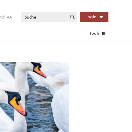
itch AA
Login
Tools