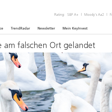
Rating:
S&P A+
|
Moody’s Aa2
|
F
ice
TrendRadar
Newsletter
Mein KeyInvest
e am falschen Ort gelandet