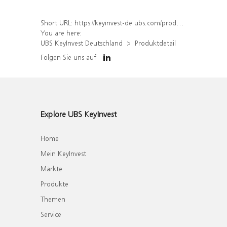
Short URL:
https://keyinvest-de.ubs.com/produkt/detail/index/isin/DE000WA7M1B3
You are here:
UBS KeyInvest Deutschland
Produktdetail
Folgen Sie uns auf
Explore UBS KeyInvest
Home
Mein KeyInvest
Märkte
Produkte
Themen
Service