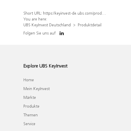
Short URL:
https://keyinvest-de.ubs.com/produkt/detail/index/isin/DE000WA7LW50
You are here:
UBS KeyInvest Deutschland
Produktdetail
Folgen Sie uns auf
Explore UBS KeyInvest
Home
Mein KeyInvest
Märkte
Produkte
Themen
Service