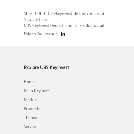
Short URL:
https://keyinvest-de.ubs.com/produkt/detail/index/isin/DE000WA7LTL0
You are here:
UBS KeyInvest Deutschland
Produktdetail
Folgen Sie uns auf
Explore UBS KeyInvest
Home
Mein KeyInvest
Märkte
Produkte
Themen
Service