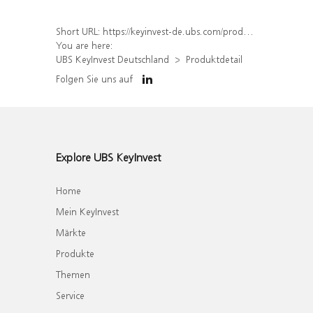
Short URL:
https://keyinvest-de.ubs.com/produkt/detail/index/isin/DE000WA7LQQ5
You are here:
UBS KeyInvest Deutschland
Produktdetail
Folgen Sie uns auf
Explore UBS KeyInvest
Home
Mein KeyInvest
Märkte
Produkte
Themen
Service