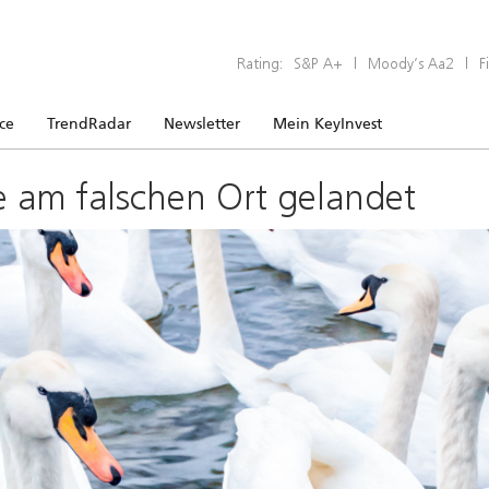
Rating:
S&P A+
|
Moody’s Aa2
|
F
ice
TrendRadar
Newsletter
Mein KeyInvest
e am falschen Ort gelandet