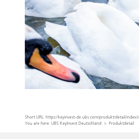
Short URL:
https://keyinvest-de.ubs.com/produkt/detail/inde
You are here:
UBS KeyInvest Deutschland
Produktdetail