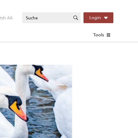
itch AA
Login
Tools